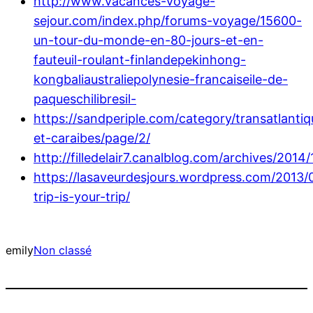
http://www.vacances-voyage-
sejour.com/index.php/forums-voyage/15600-
un-tour-du-monde-en-80-jours-et-en-
fauteuil-roulant-finlandepekinhong-
kongbaliaustraliepolynesie-francaiseile-de-
paqueschilibresil-
https://sandperiple.com/category/transatlantiq
et-caraibes/page/2/
http://filledelair7.canalblog.com/archives/201
https://lasaveurdesjours.wordpress.com/2013/
trip-is-your-trip/
emily
Non classé