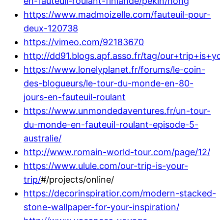
en-fauteuil-roulant-finlande/pekin/hong
https://www.madmoizelle.com/fauteuil-pour-
deux-120738
https://vimeo.com/92183670
http://dd91.blogs.apf.asso.fr/tag/our+trip+is+y
https://www.lonelyplanet.fr/forums/le-coin-
des-blogueurs/le-tour-du-monde-en-80-
jours-en-fauteuil-roulant
https://www.unmondedaventures.fr/un-tour-
du-monde-en-fauteuil-roulant-episode-5-
australie/
http://www.romain-world-tour.com/page/12/
https://www.ulule.com/our-trip-is-your-
trip/
#/projects/online/
https://decorinspiratior.com/modern-stacked-
stone-wallpaper-for-your-inspiration/